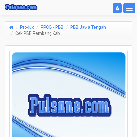
Toggle navigat
Toggl
Produk
PPOB - PBB
PBB Jawa Tengah
Cek PBB Rembang Kab.