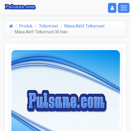
Toggle navigat
Toggl
Produk
Telkomsel
Masa Aktif Telkomsel
Masa Aktf Telkomsel 30 Hari