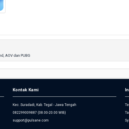
end, AOV dan PUBG
Kontak Kami
I
Kec. Suradadi, Kab. Tegal - Jawa Tengah
Te
082299009887
(08.00-20.00 WIB)
Ta
support@pulsane.com
Sy