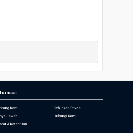
nformasi
ntang Kami
Kebijakan Privasi
nya Jawab
Hubungi Kami
arat & Ketentuan