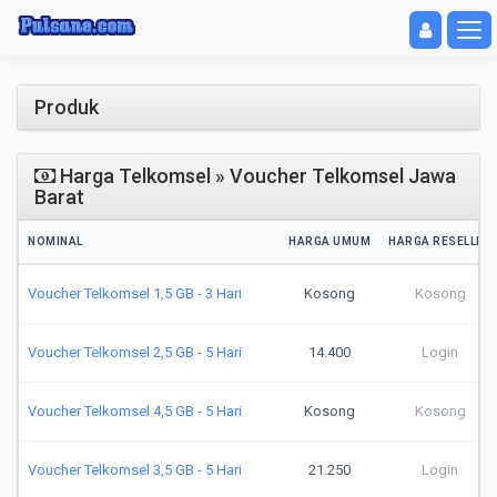
Toggle navigat
Toggl
Produk
Harga Telkomsel » Voucher Telkomsel Jawa
Barat
NOMINAL
HARGA UMUM
HARGA RESELLER
Voucher Telkomsel 1,5 GB - 3 Hari
Kosong
Kosong
Voucher Telkomsel 2,5 GB - 5 Hari
14.400
Login
Voucher Telkomsel 4,5 GB - 5 Hari
Kosong
Kosong
Voucher Telkomsel 3,5 GB - 5 Hari
21.250
Login