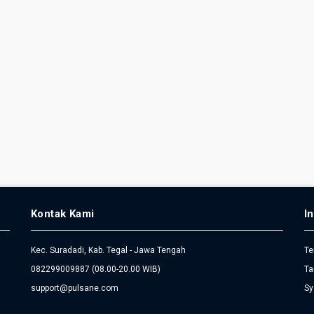
Kontak Kami
I
Kec. Suradadi, Kab. Tegal - Jawa Tengah
Te
082299009887
(08.00-20.00 WIB)
Ta
support@pulsane.com
Sy