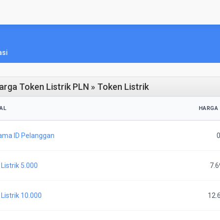
asi
rga Token Listrik PLN » Token Listrik
AL
HARGA
ama ID Pelanggan
Listrik 5.000
7.6
Listrik 10.000
12.