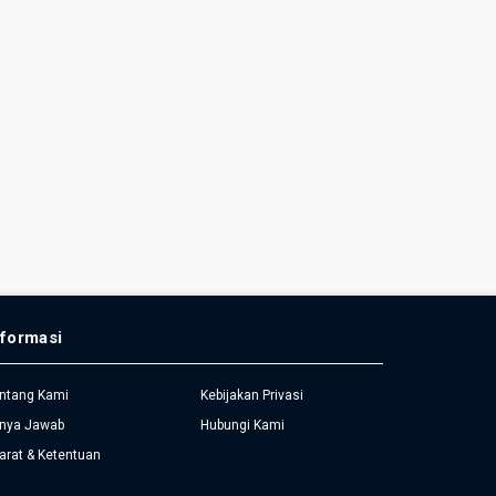
nformasi
ntang Kami
Kebijakan Privasi
nya Jawab
Hubungi Kami
arat & Ketentuan