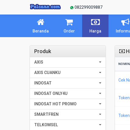
082299009887
Beranda
Order
Harga
Inform
Produk
Ha
AXIS
NOMIN
AXIS CUANKU
Cek N
INDOSAT
INDOSAT ONLY4U
Token 
INDOSAT HOT PROMO
SMARTFREN
Token 
TELKOMSEL