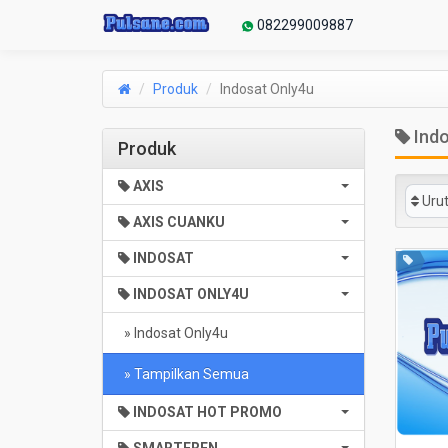
082299009887
Produk
Indosat Only4u
Indo
Produk
AXIS
Uru
AXIS CUANKU
INDOSAT
INDOSAT ONLY4U
» Indosat Only4u
» Tampilkan Semua
INDOSAT HOT PROMO