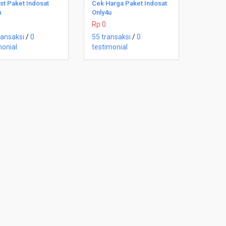
Beli Sekarang
Beli Sekarang
st Paket Indosat
Cek Harga Paket Indosat
u
Only4u
Rp 0
ransaksi
/
0
55 transaksi
/
0
monial
testimonial