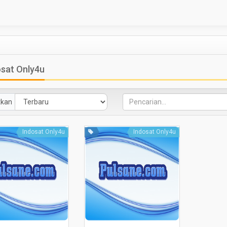
sat Only4u
tkan
Indosat Only4u
Indosat Only4u