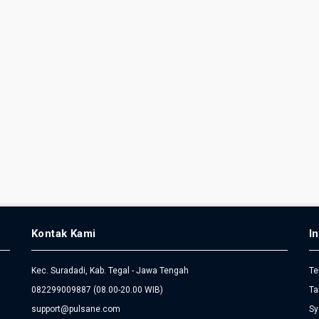
Kontak Kami
I
Kec. Suradadi, Kab. Tegal - Jawa Tengah
Te
082299009887
(08.00-20.00 WIB)
Ta
support@pulsane.com
Sy