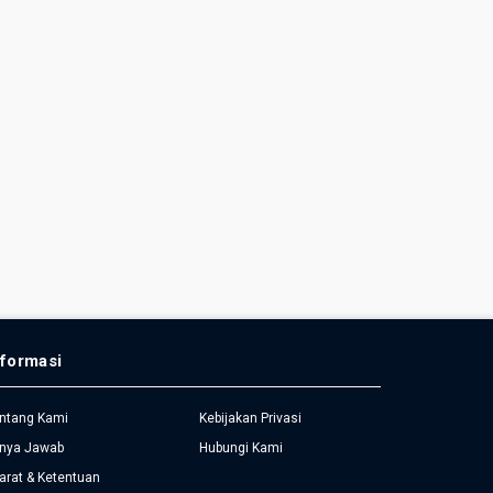
nformasi
ntang Kami
Kebijakan Privasi
nya Jawab
Hubungi Kami
arat & Ketentuan