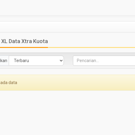
 XL Data Xtra Kuota
tkan
 ada data