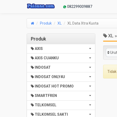
082299009887
Produk
XL
XL Data Xtra Kuota
XL »
Produk
AXIS
Uru
AXIS CUANKU
INDOSAT
Tidak
INDOSAT ONLY4U
INDOSAT HOT PROMO
SMARTFREN
TELKOMSEL
TELKOMSEL SAKTI