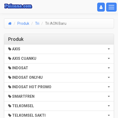
Toggle navigat
Toggl
Produk
Tri
Tri AON Baru
Produk
AXIS
AXIS CUANKU
INDOSAT
INDOSAT ONLY4U
INDOSAT HOT PROMO
SMARTFREN
TELKOMSEL
TELKOMSEL SAKTI