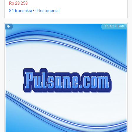
Rp 28.258
84 transaksi
/
0 testimonial
Tri AON Baru