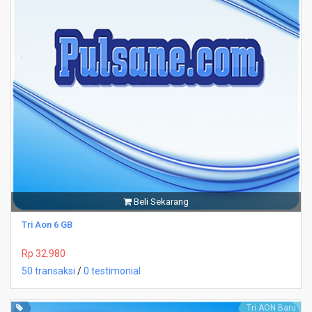
Beli Sekarang
Tri Aon 6 GB
Rp 32.980
50 transaksi
/
0 testimonial
Tri AON Baru