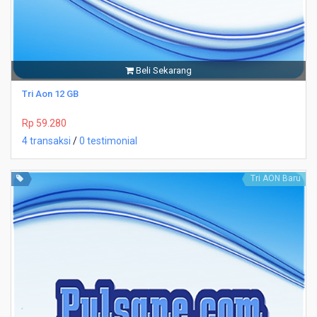
Beli Sekarang
Tri Aon 12 GB
Rp 59.280
4 transaksi
/
0 testimonial
Tri AON Baru