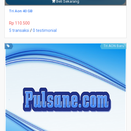
Beli Sekarang
Tri Aon 40 GB
Rp 110.500
5 transaksi
/
0 testimonial
Tri AON Baru