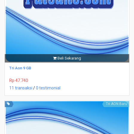
Beli Sekarang
Tri Aon 9 GB
Rp 47.740
11 transaksi
/
0 testimonial
Tri AON Baru