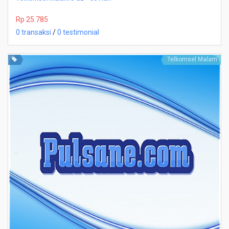
Rp 25.785
0 transaksi
/
0 testimonial
Telkomsel Malam