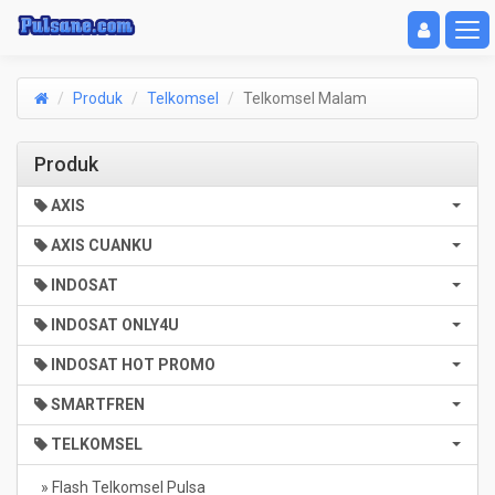
Toggle navigat
Toggl
Produk
Telkomsel
Telkomsel Malam
Produk
AXIS
AXIS CUANKU
INDOSAT
INDOSAT ONLY4U
INDOSAT HOT PROMO
SMARTFREN
TELKOMSEL
» Flash Telkomsel Pulsa