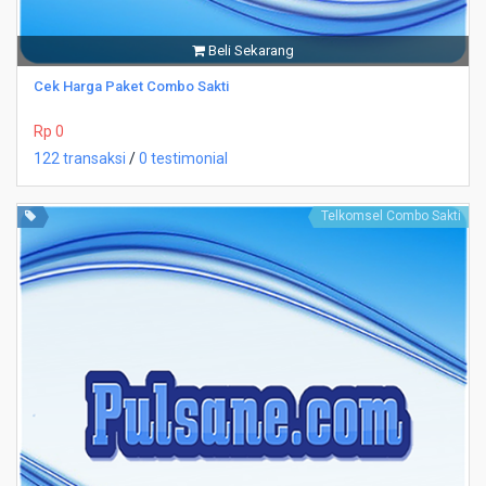
Beli Sekarang
Cek Harga Paket Combo Sakti
Rp 0
122 transaksi
/
0 testimonial
Telkomsel Combo Sakti