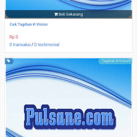
Beli Sekarang
Cek Tagihan K-Vision
Rp 0
0 transaksi
/
0 testimonial
Tagihan K-Vision