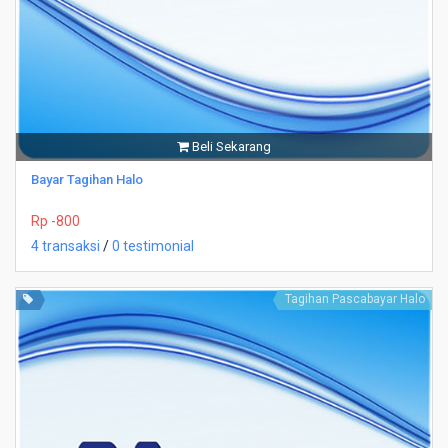
Beli Sekarang
Bayar Tagihan Halo
Rp -800
4 transaksi
/
0 testimonial
Tagihan Pascabayar Halo