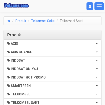
Toggle navigat
Toggl
Produk
Telkomsel Sakti
Telkomsel Sakti
Produk
AXIS
AXIS CUANKU
INDOSAT
INDOSAT ONLY4U
INDOSAT HOT PROMO
SMARTFREN
TELKOMSEL
TELKOMSEL SAKTI