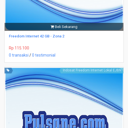
Beli Sekarang
Freedom Internet 42 GB - Zona 2
Rp 115.100
0 transaksi
/
0 testimonial
Indosat Freedom Internet Lokal EJBN