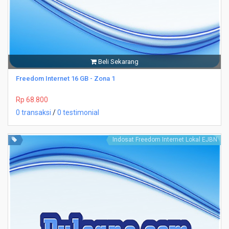
Beli Sekarang
Freedom Internet 16 GB - Zona 1
Rp 68.800
0 transaksi
/
0 testimonial
Indosat Freedom Internet Lokal EJBN