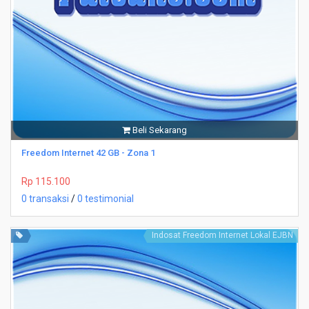
Beli Sekarang
Freedom Internet 42 GB - Zona 1
Rp 115.100
0 transaksi
/
0 testimonial
Indosat Freedom Internet Lokal EJBN