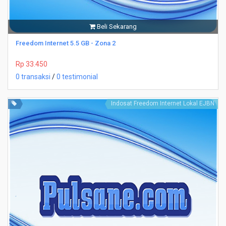
Beli Sekarang
Freedom Internet 5.5 GB - Zona 2
Rp 33.450
0 transaksi
/
0 testimonial
Indosat Freedom Internet Lokal EJBN