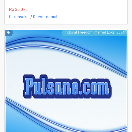
Rp 35.075
0 transaksi
/
0 testimonial
Indosat Freedom Internet Lokal EJBN