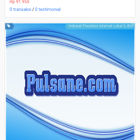
Rp 91.950
0 transaksi
/
0 testimonial
Indosat Freedom Internet Lokal EJBN