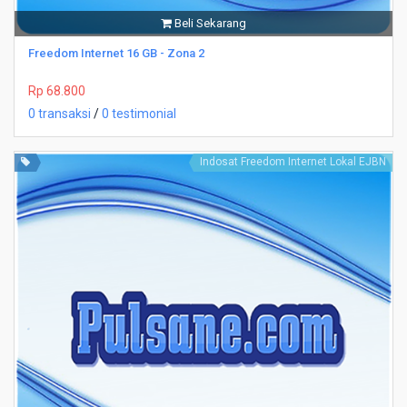
Beli Sekarang
Freedom Internet 16 GB - Zona 2
Rp 68.800
0 transaksi
/
0 testimonial
Indosat Freedom Internet Lokal EJBN