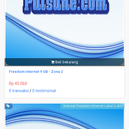
Beli Sekarang
Freedom Internet 9 GB - Zona 2
Rp 45.060
0 transaksi
/
0 testimonial
Indosat Freedom Internet Lokal EJBN