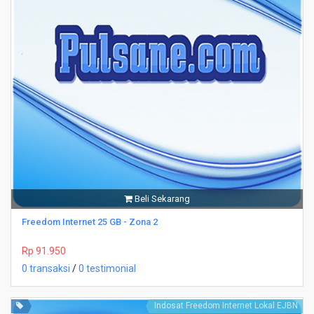
Beli Sekarang
Freedom Internet 25 GB - Zona 2
Rp 91.950
0 transaksi
/
0 testimonial
Indosat Freedom Internet Lokal EJBN