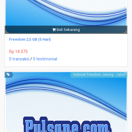
Beli Sekarang
Freedom 2,5 GB (5 Hari)
Rp 14.375
0 transaksi
/
0 testimonial
Indosat Freedom Jateng - Jabar