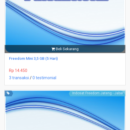
Beli Sekarang
Freedom Mini 3,5 GB (5 Hari)
Rp 14.450
3 transaksi
/
0 testimonial
Indosat Freedom Jateng - Jabar