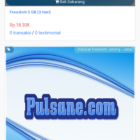
Beli Sekarang
Freedom 5 GB (3 Hari)
Rp 18.308
0 transaksi
/
0 testimonial
Indosat Freedom Jateng - Jabar