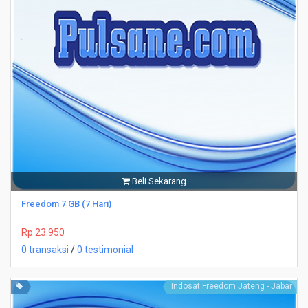
Beli Sekarang
Freedom 7 GB (7 Hari)
Rp 23.950
0 transaksi
/
0 testimonial
Indosat Freedom Jateng - Jabar