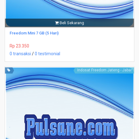
Beli Sekarang
Freedom Mini 7 GB (5 Hari)
Rp 23.350
0 transaksi
/
0 testimonial
Indosat Freedom Jateng - Jabar